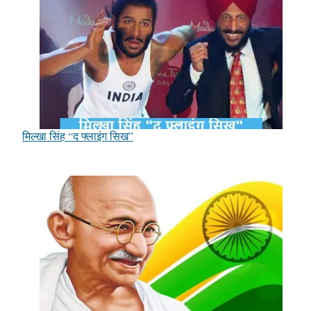
मिल्खा सिंह “द फ्लाइंग सिख”