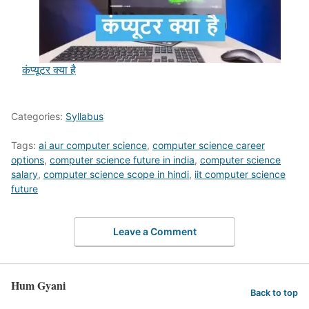
कंप्यूटर क्या है
Categories:
Syllabus
Tags:
ai aur computer science
,
computer science career
options
,
computer science future in india
,
computer science
salary
,
computer science scope in hindi
,
iit computer science
future
Leave a Comment
Hum Gyani
Back to top