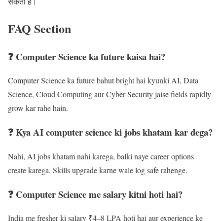
सकता है।
FAQ Section
❓ Computer Science ka future kaisa hai?
Computer Science ka future bahut bright hai kyunki AI, Data
Science, Cloud Computing aur Cyber Security jaise fields rapidly
grow kar rahe hain.
❓ Kya AI computer science ki jobs khatam kar dega?
Nahi, AI jobs khatam nahi karega, balki naye career options
create karega. Skills upgrade karne wale log safe rahenge.
❓ Computer Science me salary kitni hoti hai?
India me fresher ki salary ₹4–8 LPA hoti hai aur experience ke