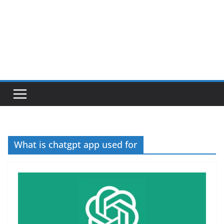
What is chatgpt app used for