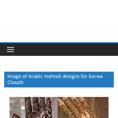
Image of Arabic mehndi designs for Karwa
Chauth