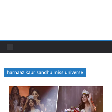
harnaaz kaur sandhu miss universe