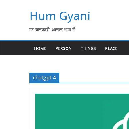
Skip
Hum Gyani
to
content
हर जानकारी, आसान भाषा में
HOME
PERSON
THINGS
PLACE
chatgpt 4