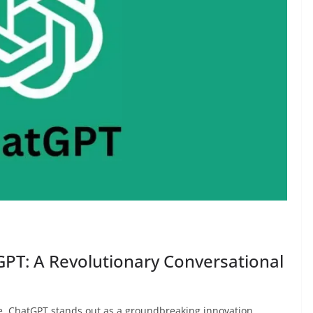
GPT: A Revolutionary Conversational
ence, ChatGPT stands out as a groundbreaking innovation,