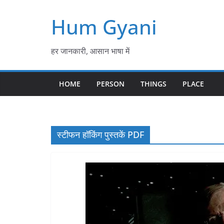
Skip
Hum Gyani
to
content
हर जानकारी, आसान भाषा में
HOME
PERSON
THINGS
PLACE
स्टीफन हॉकिंग पुस्तकें PDF