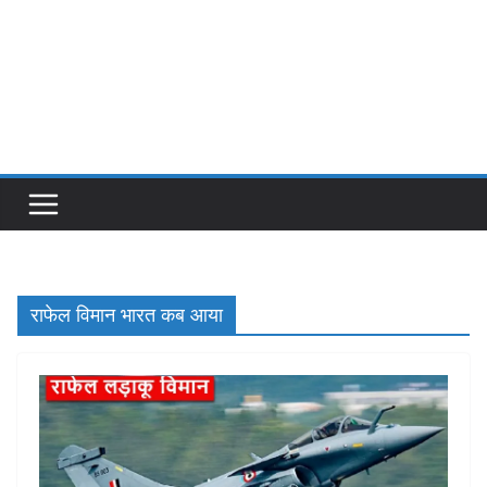
राफेल विमान भारत कब आया