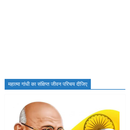
महात्मा गांधी का संक्षिप्त जीवन परिचय दीजिए