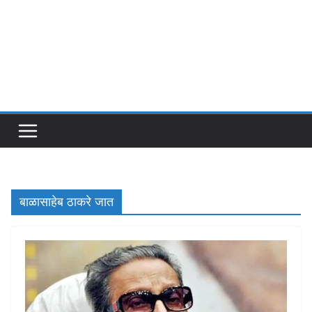
बाळासाहेब ठाकरे जात