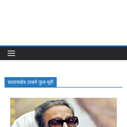
बालासाहेब ठाकरे फुल मूवी