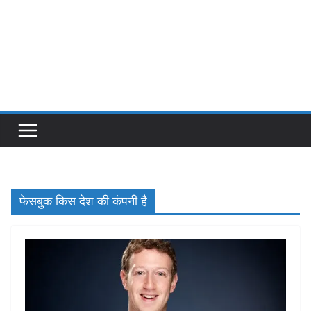
फेसबुक किस देश की कंपनी है