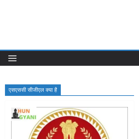
एसएससी सीजीएल क्या है