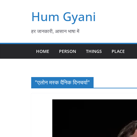
Skip
Hum Gyani
to
content
हर जानकारी, आसान भाषा में
HOME
PERSON
THINGS
PLACE
"एलोन मस्क दैनिक दिनचर्या"